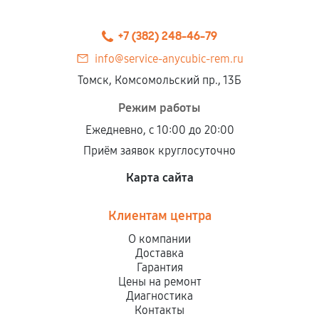
Предоставленные детали подходят по
техническим параметрам и не имеют внешних
+7 (382) 248-46-79
дефектов.
info@service-anycubic-rem.ru
Установка была выполнена нашим сервисным
Томск, Комсомольский пр., 13Б
центром.
При этом гарантия на сами комплектующие
Режим работы
остается на стороне производителя или
Ежедневно, с 10:00 до 20:00
продавца. За качество сторонних деталей
Приём заявок круглосуточно
сервисный центр ответственности не несет.
Карта сайта
Клиентам центра
О компании
Доставка
Гарантия
Цены на ремонт
Диагностика
Контакты