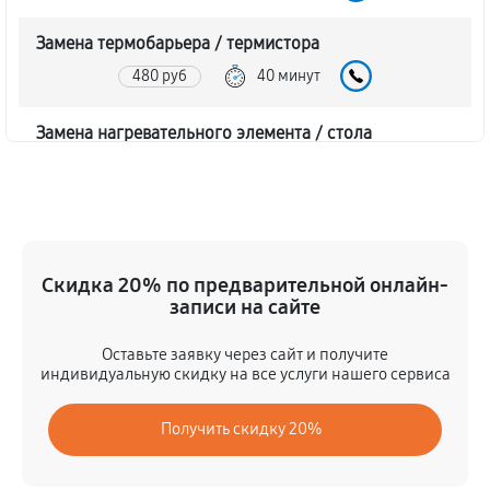
Замена термобарьера / термистора
480 руб
40 минут
Замена нагревательного элемента / стола
1560 руб
50 минут
Замена шагового двигателя
600 руб
40 минут
Скидка 20% по предварительной онлайн-
записи на сайте
Замена платы лазерного модуля
1680 руб
40 минут
Оставьте заявку через сайт и получите
индивидуальную скидку на все услуги нашего сервиса
Профилактика (чистка, смазка, пряжка)
Получить скидку 20%
600 руб
40 минут