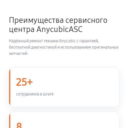
Замена вентилятора охлаждения
1200 руб
30 минут
Преимущества сервисного
Замена блока питания
центра AnycubicASC
2880 руб
40 минут
Надёжный ремонт техники Anycubic с гарантией,
Сборка / разборка принтера
бесплатной диагностикой и использованием оригинальных
запчастей.
6000 руб
120 минут
25+
сотрудников в штате
8